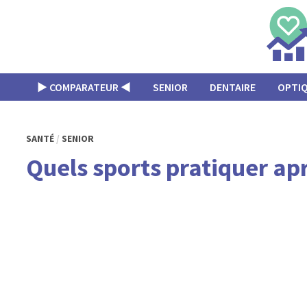
Passer
au
contenu
▶︎ COMPARATEUR ◀︎
SENIOR
DENTAIRE
OPTI
SANTÉ
/
SENIOR
Quels sports pratiquer apr