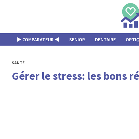
Passer
au
contenu
▶︎ COMPARATEUR ◀︎
SENIOR
DENTAIRE
OPTI
SANTÉ
Gérer le stress: les bons 