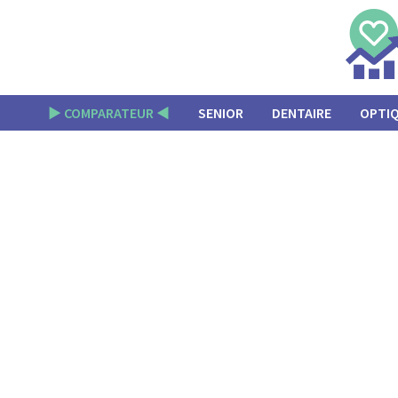
Passer
au
contenu
▶︎ COMPARATEUR ◀︎
SENIOR
DENTAIRE
OPTI