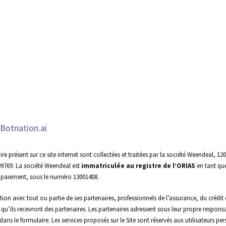
e
Botnation.ai
ire présent sur ce site internet sont collectées et traitées par la société Weendeal,
09769. La société Weendeal est
immatriculée au registre de l’ORIAS
en tant que
e paiement, sous le numéro 13001408.
on avec tout ou partie de ses partenaires, professionnels de l’assurance, du crédit et d
u’ils recevront des partenaires. Les partenaires adressent sous leur propre responsa
r dans le formulaire. Les services proposés sur le Site sont réservés aux utilisateurs