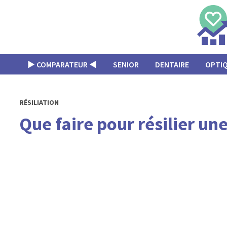
Passer
au
contenu
▶︎ COMPARATEUR ◀︎
SENIOR
DENTAIRE
OPTI
RÉSILIATION
Que faire pour résilier un