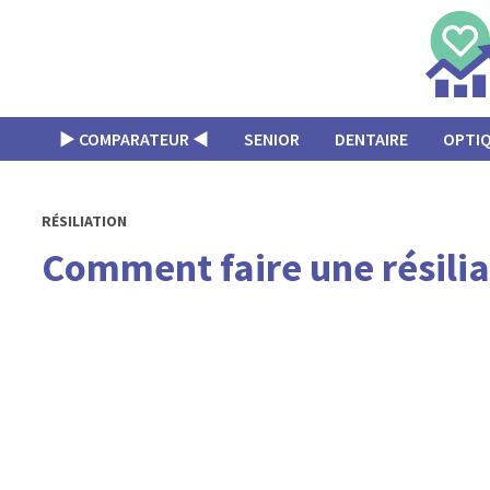
Passer
au
contenu
▶︎ COMPARATEUR ◀︎
SENIOR
DENTAIRE
OPTI
RÉSILIATION
Comment faire une résilia