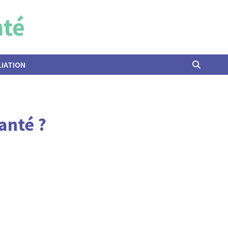
LIATION
anté ?