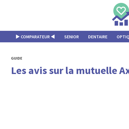
Passer
au
contenu
▶︎ COMPARATEUR ◀︎
SENIOR
DENTAIRE
OPTI
GUIDE
Les avis sur la mutuelle A