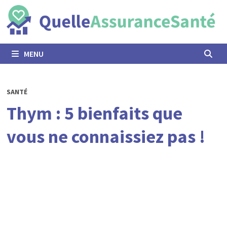
Passer
au
contenu
MENU
SANTÉ
Thym : 5 bienfaits que
vous ne connaissiez pas !