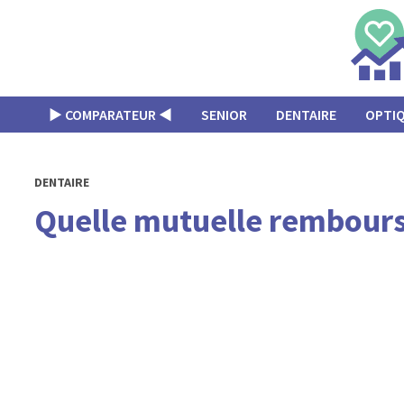
Passer
au
contenu
▶︎ COMPARATEUR ◀︎
SENIOR
DENTAIRE
OPTI
DENTAIRE
Quelle mutuelle rembourse