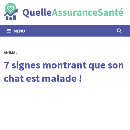
Passer
au
contenu
MENU
ANIMAL
7 signes montrant que son
chat est malade !