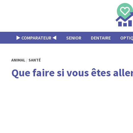
Passer
au
contenu
▶︎ COMPARATEUR ◀︎
SENIOR
DENTAIRE
OPTI
ANIMAL
/
SANTÉ
Que faire si vous êtes alle