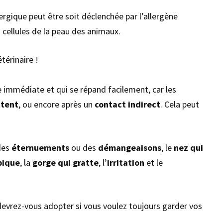
llergique peut être soit déclenchée par l’allergène
s cellules de la peau des animaux.
térinaire !
gie immédiate et qui se répand facilement, car les
ttent
, ou encore après un
contact indirect
. Cela peut
des
éternuements
ou des
démangeaisons
, le
nez qui
pique
, la
gorge qui gratte
, l’
irritation
et le
devrez-vous adopter si vous voulez toujours garder vos