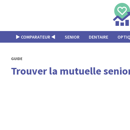
Passer
au
contenu
▶︎ COMPARATEUR ◀︎
SENIOR
DENTAIRE
OPTI
GUIDE
Trouver la mutuelle senior