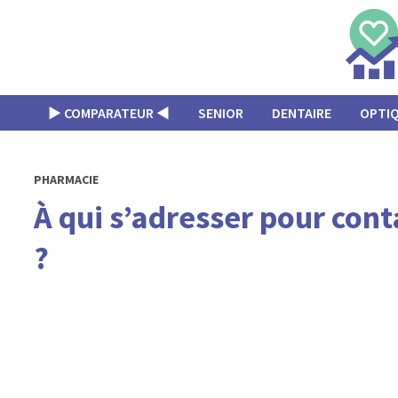
Passer
au
contenu
▶︎ COMPARATEUR ◀︎
SENIOR
DENTAIRE
OPTI
PHARMACIE
À qui s’adresser pour co
?