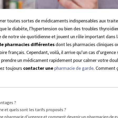
vrer toutes sortes de médicaments indispensables aux traite
ue le diabète, l’hypertension ou bien des troubles thyroïdien
e de notre vie quotidienne et jouent un rôle important dans 
de pharmacies différentes
dont les pharmacies cliniques ou
itoire français. Cependant, voilà, il arrive qu’un cas d’urgen
e prendre un médicament rapidement pour calmer votre doule
vez toujours
contacter une
pharmacie de garde
. Comment ç
antages ?
 et quels sont les tarifs proposés ?
t une pharmacie d’urgence et comment devenir un pharmacien de g