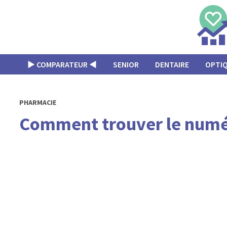
Passer
au
contenu
▶︎ COMPARATEUR ◀︎
SENIOR
DENTAIRE
OPTI
PHARMACIE
Comment trouver le numér