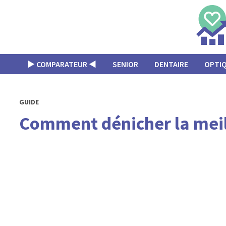
Passer
au
contenu
▶︎ COMPARATEUR ◀︎
SENIOR
DENTAIRE
OPTI
GUIDE
Comment dénicher la meill