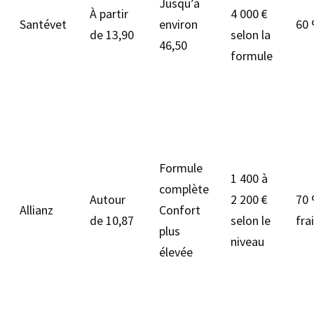
Jusqu’à
À partir
4 000 €
Santévet
environ
60 
de 13,90
selon la
46,50
formule
Formule
1 400 à
complète
Autour
2 200 €
70 
Allianz
Confort
de 10,87
selon le
fra
plus
niveau
élevée