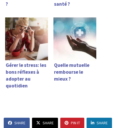
?
santé ?
Gérer le stress: les
Quelle mutuelle
bons réflexes à
rembourse le
adopter au
mieux ?
quotidien
SHARE
SHARE
PIN IT
SHARE