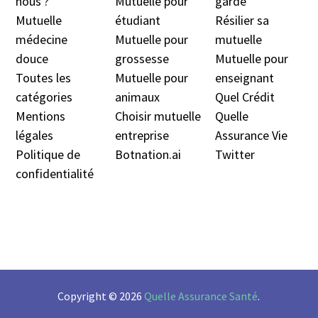
nous ?
Mutuelle pour
garde
Mutuelle
étudiant
Résilier sa
médecine
Mutuelle pour
mutuelle
douc
e
grossesse
Mutuelle pour
Toutes les
Mutuelle pour
enseignant
catégories
animaux
Quel Crédit
Mentions
Choisir mutuelle
Quelle
légales
entreprise
Assurance Vie
Politique de
Botnation.ai
Twitter
confidentialité
Copyright © 2026
Quelle Assurance Santé
.