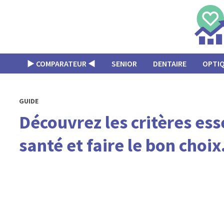
Passer
au
contenu
▶︎ COMPARATEUR ◀︎
SENIOR
DENTAIRE
OPTI
GUIDE
Découvrez les critères es
santé et faire le bon choix