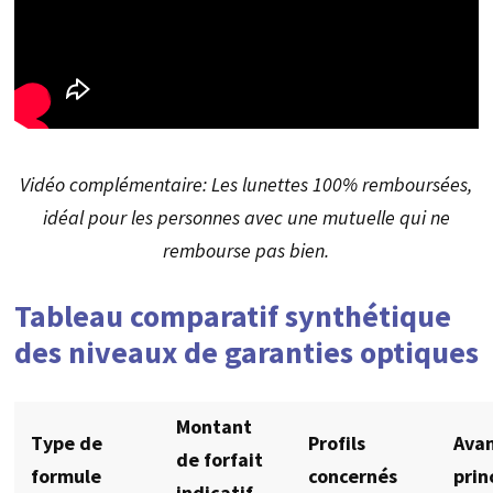
Vidéo complémentaire: Les lunettes 100% remboursées,
idéal pour les personnes avec une mutuelle qui ne
rembourse pas bien.
Tableau comparatif synthétique
des niveaux de garanties optiques
Montant
Type de
Profils
Ava
de forfait
formule
concernés
prin
indicatif