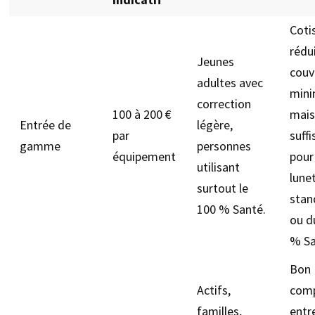
Coti
rédu
Jeunes
couv
adultes avec
mini
correction
100 à 200 €
mais
Entrée de
légère,
par
suff
gamme
personnes
équipement
pour
utilisant
lune
surtout le
stan
100 % Santé.
ou d
% Sa
Bon
Actifs,
com
familles,
entr