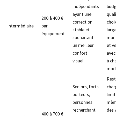
indépendants
budg
ayant une
quali
200 à 400 €
correction
choi
Intermédiaire
par
stable et
larg
équipement
souhaitant
mon
un meilleur
et v
confort
avec
visuel.
à ch
modé
Rest
Seniors, forts
char
porteurs,
limit
personnes
mêm
recherchant
des 
400 à 700 €