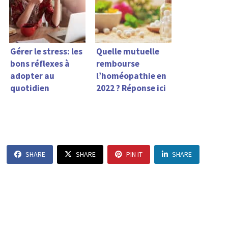
Gérer le stress: les
Quelle mutuelle
bons réflexes à
rembourse
adopter au
l’homéopathie en
quotidien
2022 ? Réponse ici
SHARE
SHARE
PIN IT
SHARE