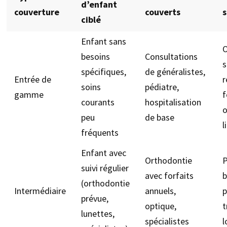
d’enfant
couverture
couverts
s
ciblé
Enfant sans
O
besoins
Consultations
s
spécifiques,
de généralistes,
Entrée de
r
soins
pédiatre,
gamme
f
courants
hospitalisation
o
peu
de base
l
fréquents
Enfant avec
Orthodontie
P
suivi régulier
avec forfaits
b
(orthodontie
Intermédiaire
annuels,
p
prévue,
optique,
t
lunettes,
spécialistes
l