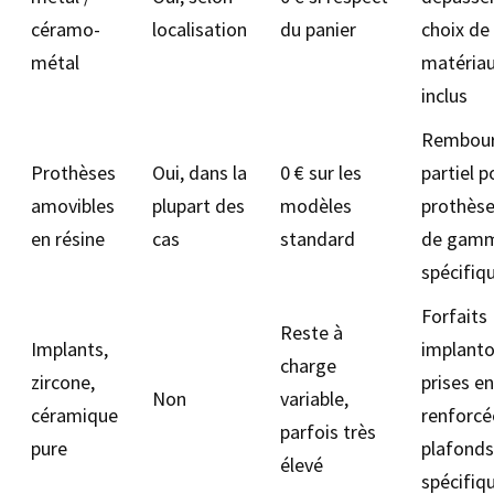
céramo-
localisation
du panier
choix de
métal
matéria
inclus
Rembou
Prothèses
Oui, dans la
0 € sur les
partiel p
amovibles
plupart des
modèles
prothèse
en résine
cas
standard
de gamm
spécifiq
Forfaits
Reste à
Implants,
implanto
charge
zircone,
prises e
Non
variable,
céramique
renforcé
parfois très
pure
plafonds
élevé
spécifiq