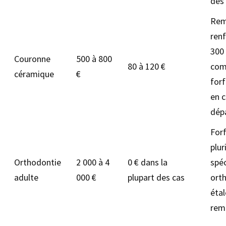
des
Rem
renf
300
Couronne
500 à 800
80 à 120 €
com
céramique
€
forf
en 
dép
Forf
plur
Orthodontie
2 000 à 4
0 € dans la
spéc
adulte
000 €
plupart des cas
ort
éta
rem