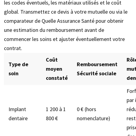
les codes éventuels, les matériaux utilisés et le coût
global. Transmettez ce devis à votre mutuelle ou via le
comparateur de Quelle Assurance Santé pour obtenir
une estimation du remboursement avant de
commencer les soins et ajuster éventuellement votre
contrat.
Coût
Rôl
Type de
Remboursement
moyen
mut
soin
Sécurité sociale
constaté
den
Forf
par 
Implant
1 200 à 1
0 € (hors
réd
dentaire
800 €
nomenclature)
rest
pris