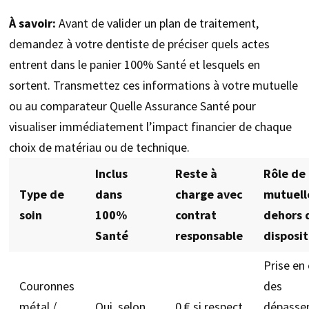
À savoir:
Avant de valider un plan de traitement,
demandez à votre dentiste de préciser quels actes
entrent dans le panier 100% Santé et lesquels en
sortent. Transmettez ces informations à votre mutuelle
ou au comparateur Quelle Assurance Santé pour
visualiser immédiatement l’impact financier de chaque
choix de matériau ou de technique.
Inclus
Reste à
Rôle de 
Type de
dans
charge avec
mutuell
soin
100%
contrat
dehors 
Santé
responsable
disposit
Prise en
Couronnes
des
métal /
Oui, selon
0 € si respect
dépasse