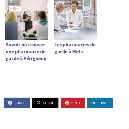
Savoir où trouver
Les pharmacies de
une pharmacie de
garde à Metz
garde à Périgueux
SHARE
SHARE
PIN IT
SHARE